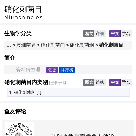
硝化刺菌目
Nitrospinales
生物学分类
精简
详细
中文
学名
…
>
真细菌界
>
硝化刺菌门
>
硝化刺菌纲
>
硝化刺菌目
简介
　　资料待整理。
催更
排行榜
硝化刺菌目内类别
图文
简略
中文
学名
[已收录1种]
1. 硝化刺菌科
 [1]
鱼友评论