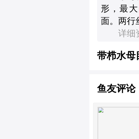
形，最大
面。两行
　　详细
带栉水母
鱼友评论