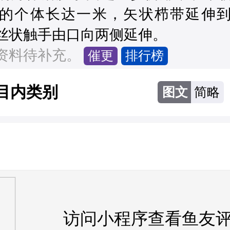
的个体长达一米，矢状栉带延伸
丝状触手由口向两侧延伸。
资料待补充。
催更
排行榜
目内类别
图文
简略
访问小程序查看鱼友