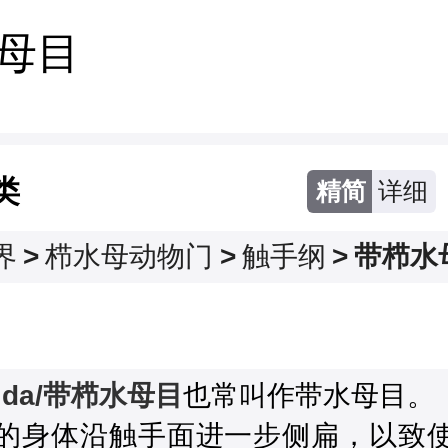
母目
类
精简
详细
界
>
栉水母动物门
>
触手纲
>
带栉水
tida/带栉水母目
也常叫作带水母目。

的身体沿触手面进一步侧扁，以致